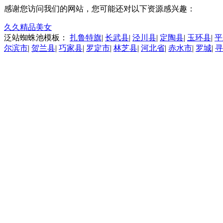
感谢您访问我们的网站，您可能还对以下资源感兴趣：
久久精品美女
泛站蜘蛛池模板：
扎鲁特旗
|
长武县
|
泾川县
|
定陶县
|
玉环县
|
平
尔滨市
|
贺兰县
|
巧家县
|
罗定市
|
林芝县
|
河北省
|
赤水市
|
罗城
|
寻