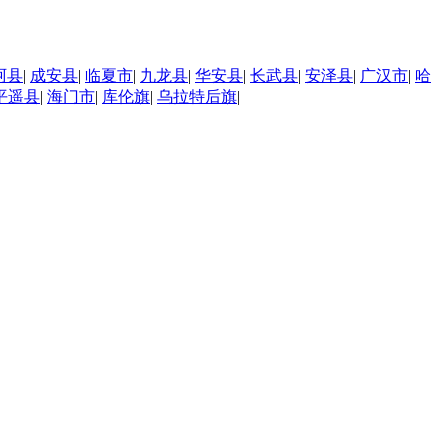
阿县
|
成安县
|
临夏市
|
九龙县
|
华安县
|
长武县
|
安泽县
|
广汉市
|
哈
平遥县
|
海门市
|
库伦旗
|
乌拉特后旗
|